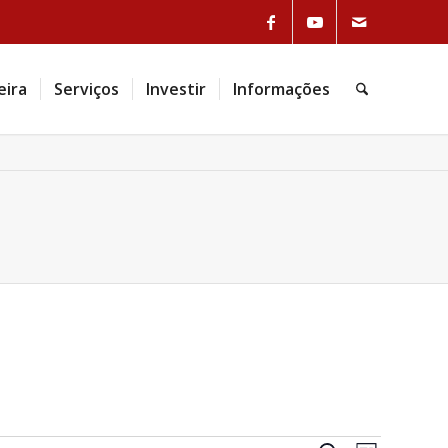
Link to Facebook
Link to Youtube
Link to Mail
eira
Serviços
Investir
Informações
Pesquisa