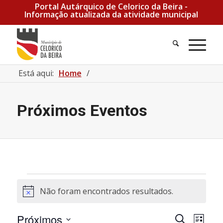
Portal Autárquico de Celorico da Beira -
Informação atualizada da atividade municipal
Pesquisa
Men
Está aqui:
Home
/
Próximos Eventos
Eventos
Não foram encontrados resultados.
Aviso
Navegaçã
Nave
Próximos
Pesquisar