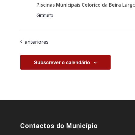
Piscinas Municipais Celorico da Beira
Largo
Gratuito
Eventos
anteriores
Subscrever o calendário
Contactos do Município