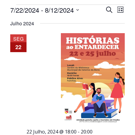
Eventos
Navegaçã
Nave
7/22/2024
 - 
8/12/2024
Pesquisar
Lista
de
de
Selecione
visua
pesquisa
Julho 2024
a
de
e
data.
Even
visualiza
SEG
de
22
Eventos
22 Julho, 2024 @ 18:00
-
20:00