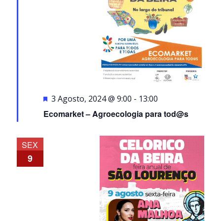
Destaque
3 Agosto, 2024 @ 9:00
-
13:00
Ecomarket – Agroecologia para tod@s
SEX
9