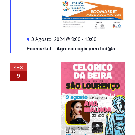
Destaque
3 Agosto, 2024 @ 9:00
-
13:00
Ecomarket – Agroecologia para tod@s
SEX
9