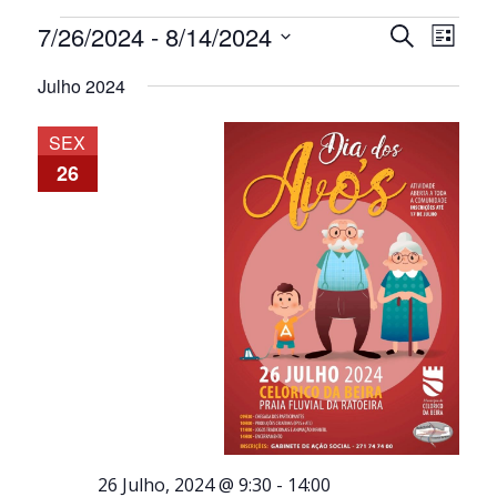
Eventos
Navegaçã
Nave
7/26/2024
 - 
8/14/2024
Pesquisar
Lista
de
de
Selecione
pesquisa
visua
Julho 2024
a
e
de
data.
visualiza
Even
SEX
de
26
Eventos
26 Julho, 2024 @ 9:30
-
14:00